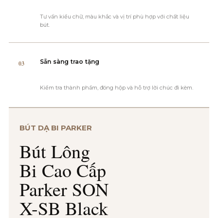
Tư vấn kiểu chữ, màu khắc và vị trí phù hợp với chất liệu
bút.
Sẵn sàng trao tặng
03
Kiểm tra thành phẩm, đóng hộp và hỗ trợ lời chúc đi kèm.
BÚT DẠ BI PARKER
Bút Lông
Bi Cao Cấp
Parker SON
X-SB Black