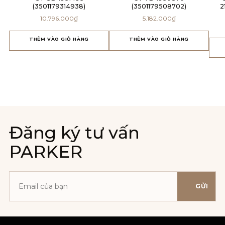
(3501179314938)
(3501179508702)
2
10.796.000
₫
5.182.000
₫
THÊM VÀO GIỎ HÀNG
THÊM VÀO GIỎ HÀNG
Đăng ký tư vấn
PARKER
GỬI
Địa
chỉ
email