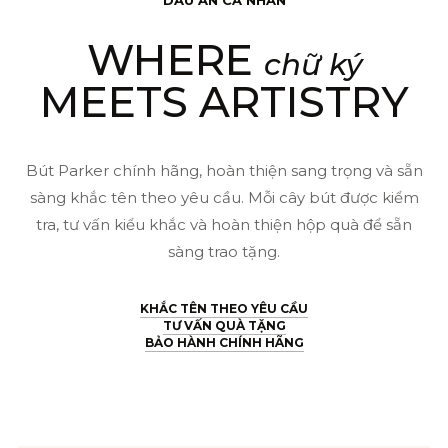
SB
WHERE
Black
chữ ký
CT
MEETS ARTISTRY
TB-
2146871
–
Bút Parker chính hãng, hoàn thiện sang trọng và sẵn
sàng khắc tên theo yêu cầu. Mỗi cây bút được kiểm
Thép
tra, tư vấn kiểu khắc và hoàn thiện hộp quà để sẵn
không
sàng trao tặng.
gỉ
(3026981468711)
KHẮC TÊN THEO YÊU CẦU
số
TƯ VẤN QUÀ TẶNG
BẢO HÀNH CHÍNH HÃNG
lượng