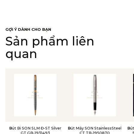
GỢI Ý DÀNH CHO BẠN
Sản phẩm liên
quan
Bút Bi SON SLM Đ-ST Silver
Bút Máy SON StainlessSteel
Bút Lông Bi Cao Cấp Parker
GT GB-1931493
CT TB-1950870