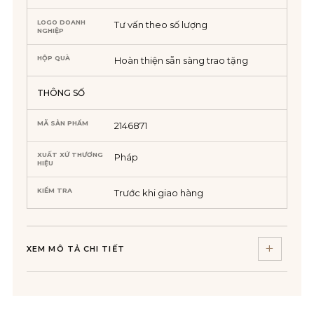
LOGO DOANH
Tư vấn theo số lượng
NGHIỆP
HỘP QUÀ
Hoàn thiện sẵn sàng trao tặng
THÔNG SỐ
MÃ SẢN PHẨM
2146871
XUẤT XỨ THƯƠNG
Pháp
HIỆU
KIỂM TRA
Trước khi giao hàng
XEM MÔ TẢ CHI TIẾT