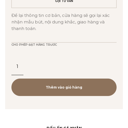
GỌI TƯ VẤN
Để lại thông tin cơ bản, cửa hàng sẽ gọi lại xác
nhận mẫu bút, nội dung khắc, giao hàng và
thanh toán.
CHO PHÉP ĐẶT HÀNG TRƯỚC
Bút
Lông
Bi
Cao
Thêm vào giỏ hàng
Cấp
Parker
SON
X-
DẤU ẤN CÁ NHÂN