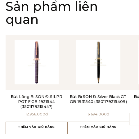
Sản phẩm liên
quan
Bút Lông Bi SON Đ-SILPR
Bút Bi SON Đ-Silver Black GT
Bút Bi Parker Sonnet 2017
PGT F GB-1931544
GB-1931540 (3501179315409)
(3501179315447)
12.956.000
₫
6.694.000
₫
THÊM VÀO GIỎ HÀNG
THÊM VÀO GIỎ HÀNG