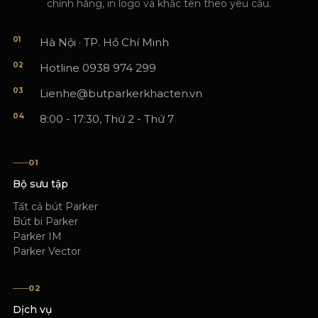
chính hãng, in logo và khắc tên theo yêu cầu.
01
Hà Nội · TP. Hồ Chí Minh
02
Hotline 0938 974 299
03
Lienhe@butparkerkhacten.vn
04
8:00 - 17:30, Thứ 2 - Thứ 7
01
Bộ sưu tập
Tất cả bút Parker
Bút bi Parker
Parker IM
Parker Vector
02
Dịch vụ