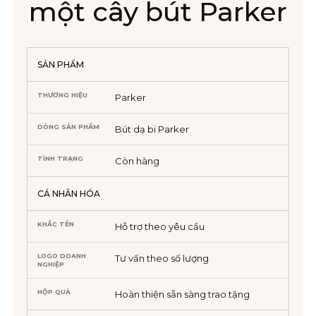
một cây bút Parker
SẢN PHẨM
THƯƠNG HIỆU
Parker
DÒNG SẢN PHẨM
Bút dạ bi Parker
TÌNH TRẠNG
Còn hàng
CÁ NHÂN HÓA
KHẮC TÊN
Hỗ trợ theo yêu cầu
LOGO DOANH
Tư vấn theo số lượng
NGHIỆP
HỘP QUÀ
Hoàn thiện sẵn sàng trao tặng