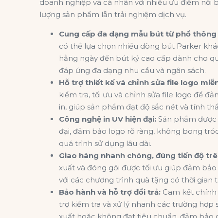
doanh nghiệp và cá nhân với nhiều ưu điểm nổi bậ
lượng sản phẩm lẫn trải nghiệm dịch vụ.
Cung cấp đa dạng mẫu bút từ phổ thông 
có thể lựa chọn nhiều dòng
bút Parker
khác
hằng ngày đến bút ký cao cấp dành cho quà
đáp ứng đa dạng nhu cầu và ngân sách.
Hỗ trợ thiết kế và chỉnh sửa file logo miễn
kiểm tra, tối ưu và chỉnh sửa file logo để đ
in, giúp sản phẩm đạt độ sắc nét và tính t
Công nghệ in UV hiện đại:
Sản phẩm được 
đại, đảm bảo logo rõ ràng, không bong tró
quá trình sử dụng lâu dài.
Giao hàng nhanh chóng, đúng tiến độ trê
xuất và đóng gói được tối ưu giúp đảm bảo 
với các chương trình quà tặng có thời gian t
Bảo hành và hỗ trợ đổi trả:
Cam kết chính 
trợ kiểm tra và xử lý nhanh các trường hợp 
xuất hoặc không đạt tiêu chuẩn, đảm bảo q