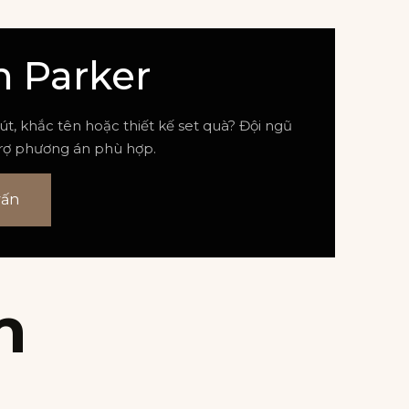
n Parker
, khắc tên hoặc thiết kế set quà? Đội ngũ
trợ phương án phù hợp.
vấn
m