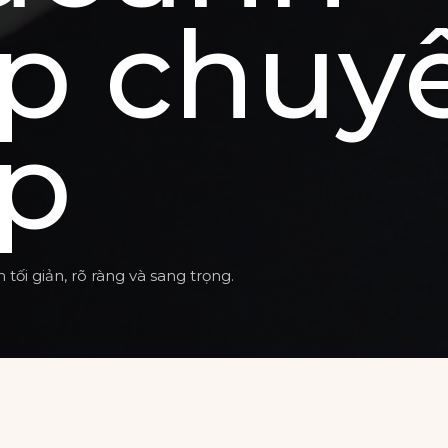
p chuy
p
ối giản, rõ ràng và sang trọng.