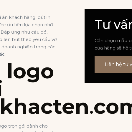
ri ân khách hàng,
bút in
Tư vấ
ợc ưu tiên lựa chọn nhờ
. Đáp ứng nhu cầu đó,
 lên bút theo yêu cầu với
Cần chọn mẫu bút
o doanh nghiệp trong các
cửa hàng sẽ hỗ 
ác.
 logo
Liên hệ tư 
i
rkhacten
.
co
go trọn gói dành cho