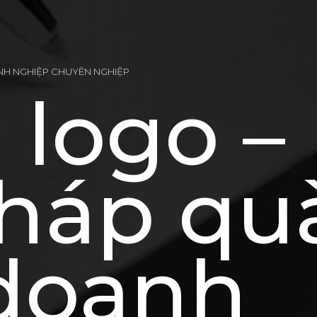
ANH NGHIỆP CHUYÊN NGHIỆP
 logo –
pháp qu
doanh