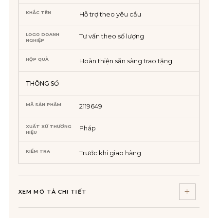
KHẮC TÊN
Hỗ trợ theo yêu cầu
LOGO DOANH
Tư vấn theo số lượng
NGHIỆP
HỘP QUÀ
Hoàn thiện sẵn sàng trao tặng
THÔNG SỐ
MÃ SẢN PHẨM
2119649
XUẤT XỨ THƯƠNG
Pháp
HIỆU
KIỂM TRA
Trước khi giao hàng
XEM MÔ TẢ CHI TIẾT