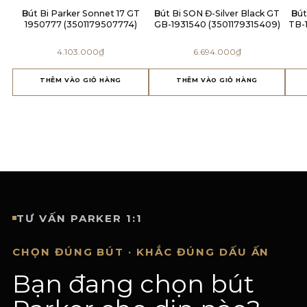
Bút Bi Parker Sonnet 17 GT
Bút Bi SON Đ-Silver Black GT
Bút Lông Bi SON X-Black GT
1950777 (3501179507774)
GB-1931540 (3501179315409)
TB-
4.103.000
₫
6.694.000
₫
THÊM VÀO GIỎ HÀNG
THÊM VÀO GIỎ HÀNG
TƯ VẤN PARKER 1:1
CHỌN ĐÚNG BÚT · KHẮC ĐÚNG DẤU ẤN
Bạn đang chọn bút