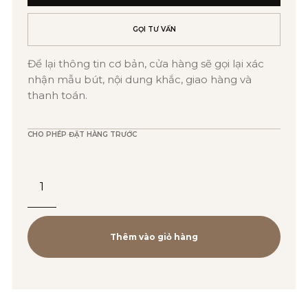
GỌI TƯ VẤN
Để lại thông tin cơ bản, cửa hàng sẽ gọi lại xác
nhận mẫu bút, nội dung khắc, giao hàng và
thanh toán.
CHO PHÉP ĐẶT HÀNG TRƯỚC
Bút
Bi
Cao
Cấp
Thêm vào giỏ hàng
Parker
SON
X-