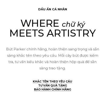
Metal
DẤU ẤN CÁ NHÂN
Blue
WHERE
CT
chữ ký
GB-
MEETS ARTISTRY
2119649
–
Thép
Bút Parker chính hãng, hoàn thiện sang trọng và sẵn
sàng khắc tên theo yêu cầu. Mỗi cây bút được kiểm
không
tra, tư vấn kiểu khắc và hoàn thiện hộp quà để sẵn
gỉ
sàng trao tặng.
(3026981196492)
số
KHẮC TÊN THEO YÊU CẦU
lượng
TƯ VẤN QUÀ TẶNG
BẢO HÀNH CHÍNH HÃNG