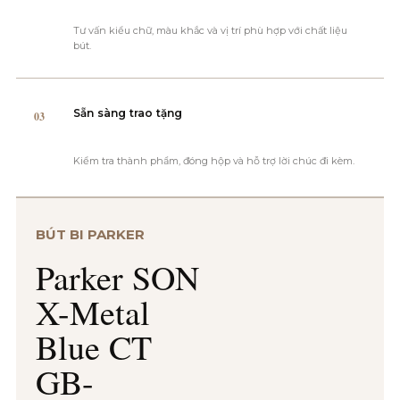
Tư vấn kiểu chữ, màu khắc và vị trí phù hợp với chất liệu
bút.
Sẵn sàng trao tặng
03
Kiểm tra thành phẩm, đóng hộp và hỗ trợ lời chúc đi kèm.
BÚT BI PARKER
Parker SON
X-Metal
Blue CT
GB-