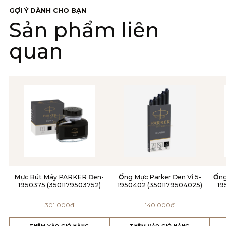
GỢI Ý DÀNH CHO BẠN
Sản phẩm liên
quan
Mực Bút Máy PARKER Đen-
Ống Mực Parker Đen Vỉ 5-
Ống Mực Parker Xanh Hộp 5-
1950375 (3501179503752)
1950402 (3501179504025)
19
301.000
₫
140.000
₫
THÊM VÀO GIỎ HÀNG
THÊM VÀO GIỎ HÀNG