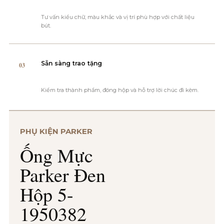
Tư vấn kiểu chữ, màu khắc và vị trí phù hợp với chất liệu
bút.
Sẵn sàng trao tặng
03
Kiểm tra thành phẩm, đóng hộp và hỗ trợ lời chúc đi kèm.
PHỤ KIỆN PARKER
Ống Mực
Parker Đen
Hộp 5-
1950382