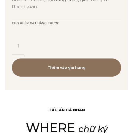
thanh toán.
CHO PHÉP ĐẶT HÀNG TRƯỚC
Ống
Mực
Parker
Đen
Thêm vào giỏ hàng
Hộp
5-
1950382
(3501179503820)
DẤU ẤN CÁ NHÂN
số
WHERE
lượng
chữ ký