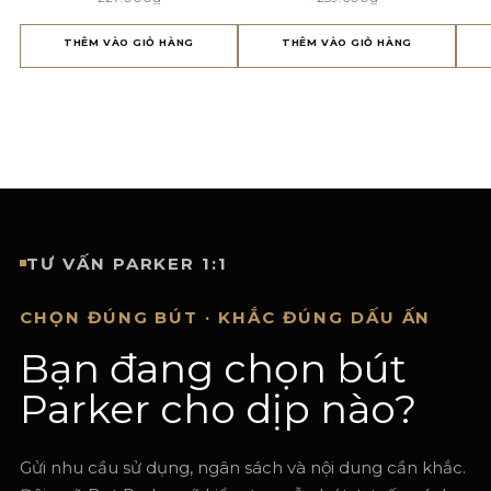
THÊM VÀO GIỎ HÀNG
THÊM VÀO GIỎ HÀNG
TƯ VẤN PARKER 1:1
CHỌN ĐÚNG BÚT · KHẮC ĐÚNG DẤU ẤN
Bạn đang chọn bút
Parker cho dịp nào?
Gửi nhu cầu sử dụng, ngân sách và nội dung cần khắc.