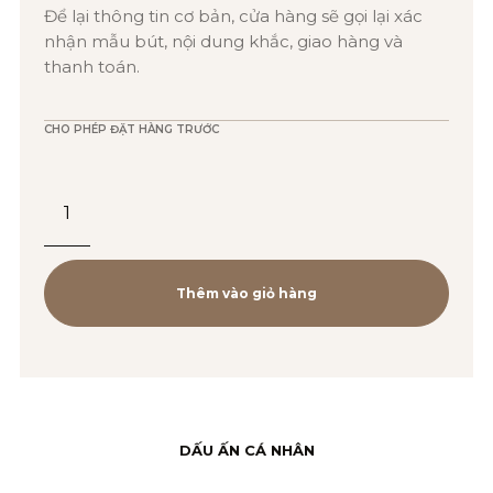
Để lại thông tin cơ bản, cửa hàng sẽ gọi lại xác
nhận mẫu bút, nội dung khắc, giao hàng và
thanh toán.
CHO PHÉP ĐẶT HÀNG TRƯỚC
Mực
Bút
Máy
PARKER
Thêm vào giỏ hàng
Xanh-
1950376
(3501179503769)
số
DẤU ẤN CÁ NHÂN
lượng