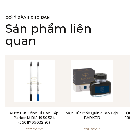
GỢI Ý DÀNH CHO BẠN
Sản phẩm liên
quan
Ruột Bút Lông Bi Cao Cấp
Mực Bút Máy Quink Cao Cấp
Ống Mực Parker Đen Vỉ 5-
Parker M BL1-1950324
PARKER
19
(3501179503240)
227.000
₫
259.600
₫