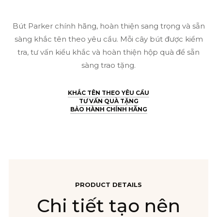
(3501179756196)
số
Bút Parker chính hãng, hoàn thiện sang trọng và sẵn
sàng khắc tên theo yêu cầu. Mỗi cây bút được kiểm
lượng
tra, tư vấn kiểu khắc và hoàn thiện hộp quà để sẵn
sàng trao tặng.
KHẮC TÊN THEO YÊU CẦU
TƯ VẤN QUÀ TẶNG
BẢO HÀNH CHÍNH HÃNG
PRODUCT DETAILS
Chi tiết tạo nên