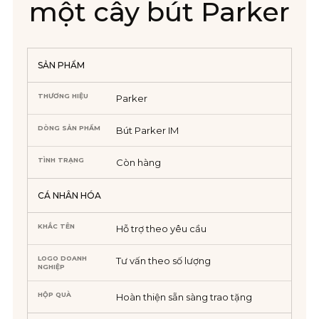
một cây bút Parker
SẢN PHẨM
THƯƠNG HIỆU
Parker
DÒNG SẢN PHẨM
Bút Parker IM
TÌNH TRẠNG
Còn hàng
CÁ NHÂN HÓA
KHẮC TÊN
Hỗ trợ theo yêu cầu
LOGO DOANH
Tư vấn theo số lượng
NGHIỆP
HỘP QUÀ
Hoàn thiện sẵn sàng trao tặng