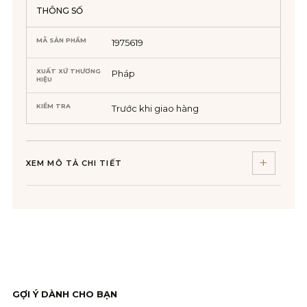
THÔNG SỐ
MÃ SẢN PHẨM
1975619
XUẤT XỨ THƯƠNG
Pháp
HIỆU
KIỂM TRA
Trước khi giao hàng
XEM MÔ TẢ CHI TIẾT
GỢI Ý DÀNH CHO BẠN