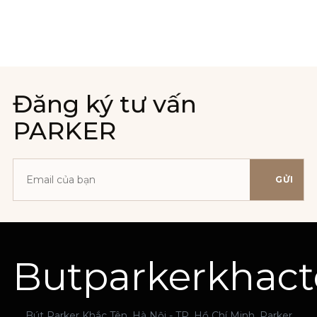
Đăng ký tư vấn
PARKER
GỬI
Địa
chỉ
email
Butparkerkhac
Bút Parker Khắc Tên, Hà Nội - TP. Hồ Chí Minh. Parker