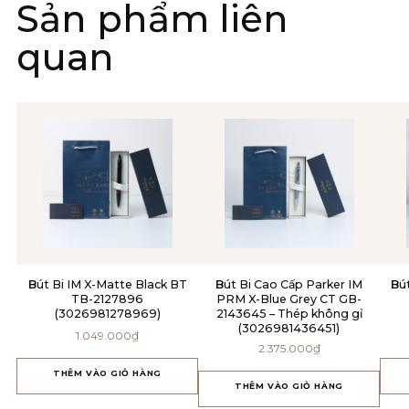
Sản phẩm liên
quan
Bút Bi IM X-Matte Black BT
Bút Bi Cao Cấp Parker IM
Bút Dạ IM Amethyst Purple
TB-2127896
PRM X-Blue Grey CT GB-
(3026981278969)
2143645 – Thép không gỉ
(3026981436451)
1.049.000
₫
2.375.000
₫
THÊM VÀO GIỎ HÀNG
THÊM VÀO GIỎ HÀNG