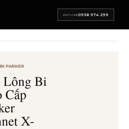
0938 974 299
HOTLINE
 BI PARKER
 Lông Bi
o Cấp
ker
net X-