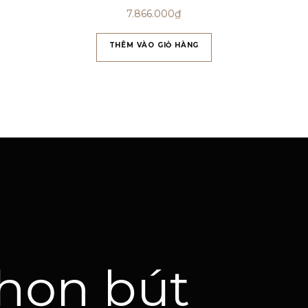
7.866.000
₫
THÊM VÀO GIỎ HÀNG
họn bút