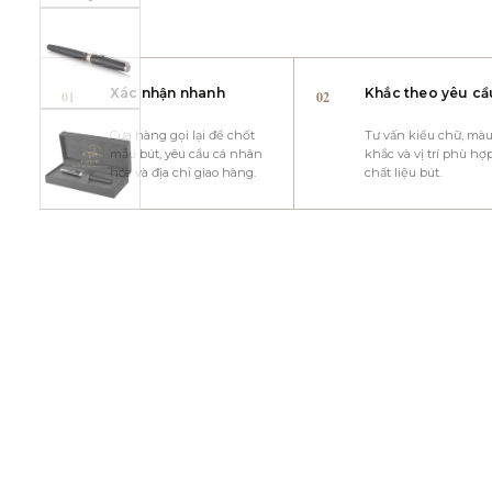
Xác nhận nhanh
Khắc theo yêu cầ
01
02
Cửa hàng gọi lại để chốt
Tư vấn kiểu chữ, mà
mẫu bút, yêu cầu cá nhân
khắc và vị trí phù hợp
hóa và địa chỉ giao hàng.
chất liệu bút.