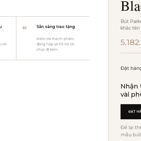
Bl
Bút Park
u
Sẵn sàng trao tặng
03
khắc tên
u
Kiểm tra thành phẩm,
5.182
 với
đóng hộp và hỗ trợ lời
chúc đi kèm.
Đặt hàn
Nhận t
vài ph
ĐẶT H
Để lại t
mẫu bút,