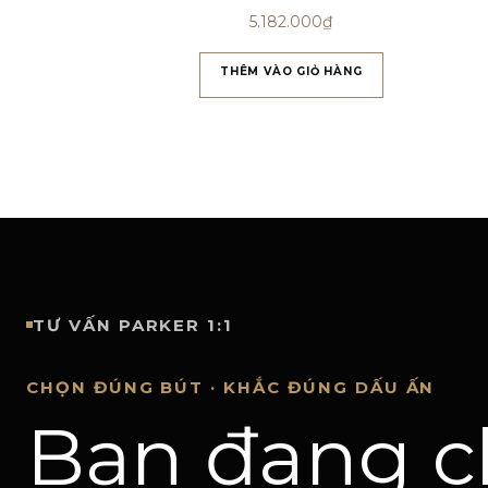
5.182.000
₫
THÊM VÀO GIỎ HÀNG
TƯ VẤN PARKER 1:1
CHỌN ĐÚNG BÚT · KHẮC ĐÚNG DẤU ẤN
Bạn đang c