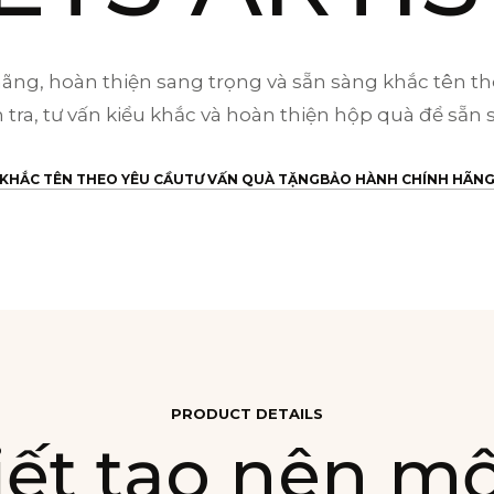
(35011
số
ãng, hoàn thiện sang trọng và sẵn sàng khắc tên th
lượng
tra, tư vấn kiểu khắc và hoàn thiện hộp quà để sẵn 
KHẮC TÊN THEO YÊU CẦU
TƯ VẤN QUÀ TẶNG
BẢO HÀNH CHÍNH HÃN
PRODUCT DETAILS
iết tạo nên m