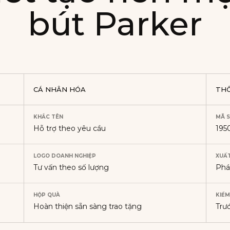
bút Parker
CÁ NHÂN HÓA
TH
KHẮC TÊN
MÃ 
Hỗ trợ theo yêu cầu
195
LOGO DOANH NGHIỆP
XUẤT
Tư vấn theo số lượng
Ph
HỘP QUÀ
KIỂM
Hoàn thiện sẵn sàng trao tặng
Trư