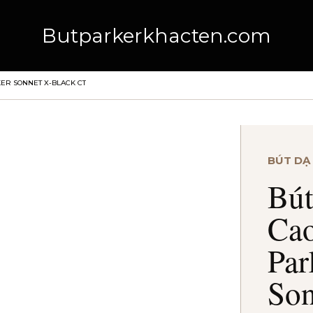
Butparkerkhacten.com
KER SONNET X-BLACK CT
BÚT DẠ
Bút
Ca
Par
Son