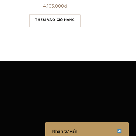
4.103.000
₫
THÊM VÀO GIỎ HÀNG
Nhận tư vấn