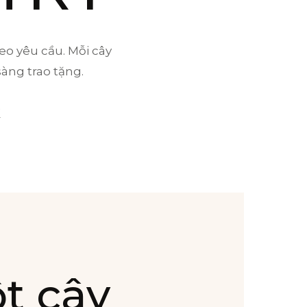
79507958)
eo yêu cầu. Mỗi cây
sàng trao tặng.
G
ột cây