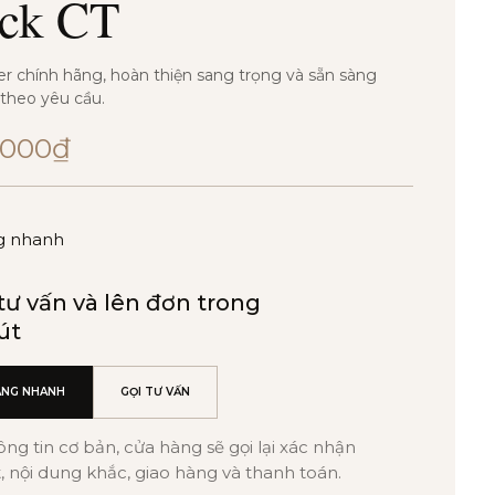
ack CT
er chính hãng, hoàn thiện sang trọng và sẵn sàng
 theo yêu cầu.
.000
₫
g nhanh
ư vấn và lên đơn trong
út
ÀNG NHANH
GỌI TƯ VẤN
hông tin cơ bản, cửa hàng sẽ gọi lại xác nhận
 nội dung khắc, giao hàng và thanh toán.