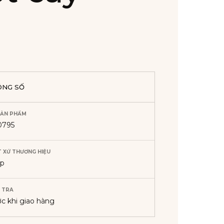
ÔNG SỐ
SẢN PHẨM
0795
 XỨ THƯƠNG HIỆU
áp
 TRA
ớc khi giao hàng