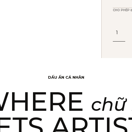
CHO PHÉP 
Bút
Lông
Bi
Cao
Cấp
Parker
DẤU ẤN CÁ NHÂN
Sonnet
WHERE
X-
chữ 
Black
CT
ETS ARTIS
TB-
195079