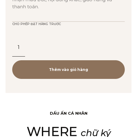
thanh toán.
CHO PHÉP ĐẶT HÀNG TRƯỚC
Bút
Dạ
IM
2021
Thêm vào giỏ hàng
M
GREY
BT
–
DẤU ẤN CÁ NHÂN
2127925
WHERE
số
chữ ký
lượng