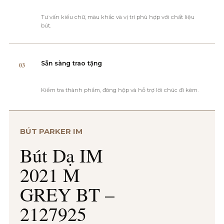
Tư vấn kiểu chữ, màu khắc và vị trí phù hợp với chất liệu
bút.
Sẵn sàng trao tặng
03
Kiểm tra thành phẩm, đóng hộp và hỗ trợ lời chúc đi kèm.
BÚT PARKER IM
Bút Dạ IM
2021 M
GREY BT –
2127925