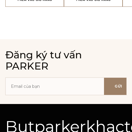
Đăng ký tư vấn
PARKER
GỬI
Địa
chỉ
email
Butparkerkhac