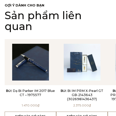
GỢI Ý DÀNH CHO BẠN
Sản phẩm liên
quan
Bút Dạ Bi Parker IM 2017 Blue
Bút Bi IM PRM X-Pearl GT
Bút Bi Cao Cấp Parker IM
CT – 1975577
GB-2143643
PR
(3026981436437)
19
1.470.000
₫
2.375.000
₫
THÊM VÀO GIỎ HÀNG
THÊM VÀO GIỎ HÀNG