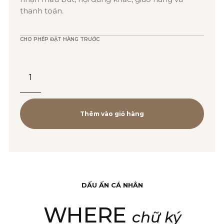
thanh toán.
CHO PHÉP ĐẶT HÀNG TRƯỚC
Bút
Bi
URB
PRM
Thêm vào giỏ hàng
Đ-
Orange
TB4-
1975473
DẤU ẤN CÁ NHÂN
(3501179754734)
WHERE
số
chữ ký
lượng