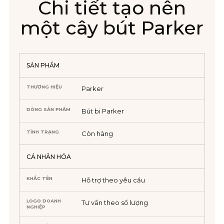
Chi tiết tạo nên
một cây bút Parker
SẢN PHẨM
THƯƠNG HIỆU
Parker
DÒNG SẢN PHẨM
Bút bi Parker
TÌNH TRẠNG
Còn hàng
CÁ NHÂN HÓA
KHẮC TÊN
Hỗ trợ theo yêu cầu
LOGO DOANH
Tư vấn theo số lượng
NGHIỆP