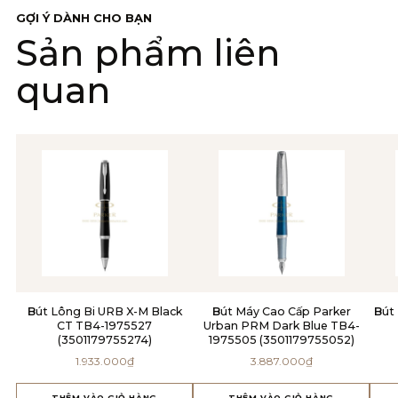
GỢI Ý DÀNH CHO BẠN
Sản phẩm liên
quan
Bút Lông Bi URB X-M Black
Bút Máy Cao Cấp Parker
Bút Bi URB Đ-Vibrant Blue CT
CT TB4-1975527
Urban PRM Dark Blue TB4-
(3501179755274)
1975505 (3501179755052)
1.933.000
₫
3.887.000
₫
THÊM VÀO GIỎ HÀNG
THÊM VÀO GIỎ HÀNG