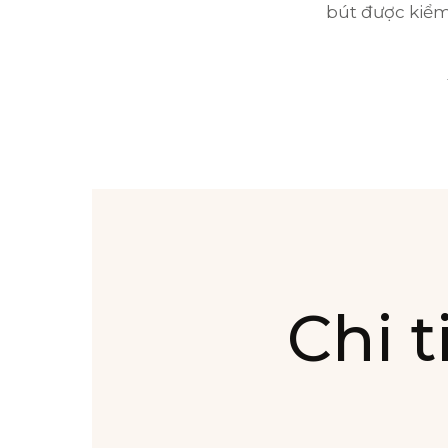
bút được kiểm 
Chi t