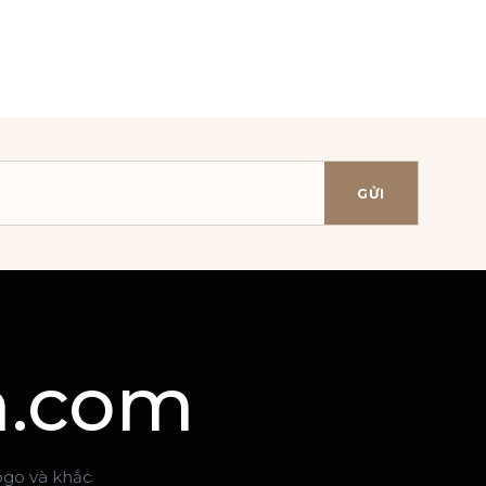
GỬI
n.com
logo và khắc