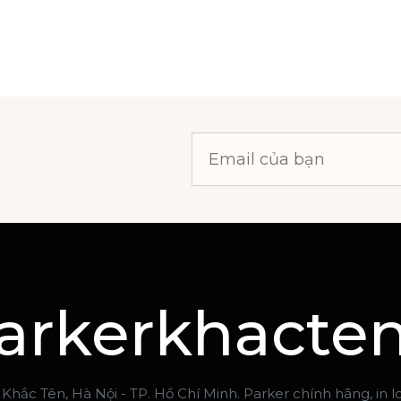
Địa
chỉ
email
arkerkhacte
Khắc Tên, Hà Nội - TP. Hồ Chí Minh. Parker chính hãng, in 