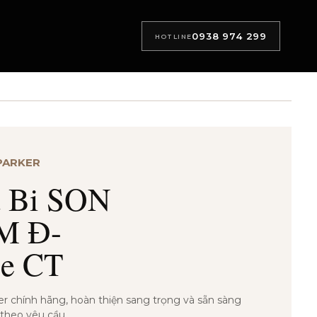
0938 974 299
HOTLINE
 PARKER
t Bi SON
M Đ-
ue CT
er chính hãng, hoàn thiện sang trọng và sẵn sàng
 theo yêu cầu.