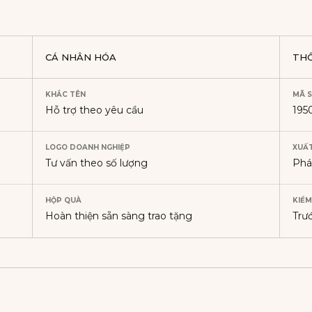
CÁ NHÂN HÓA
TH
KHẮC TÊN
MÃ 
Hỗ trợ theo yêu cầu
19
LOGO DOANH NGHIỆP
XUẤT
Tư vấn theo số lượng
Ph
HỘP QUÀ
KIỂM
Hoàn thiện sẵn sàng trao tặng
Trư