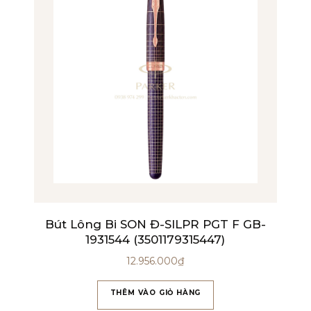
Bút Lông Bi SON Đ-SILPR PGT F GB-
1931544 (3501179315447)
12.956.000
₫
THÊM VÀO GIỎ HÀNG