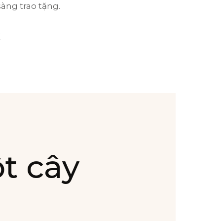
sàng trao tặng.
G
ột cây