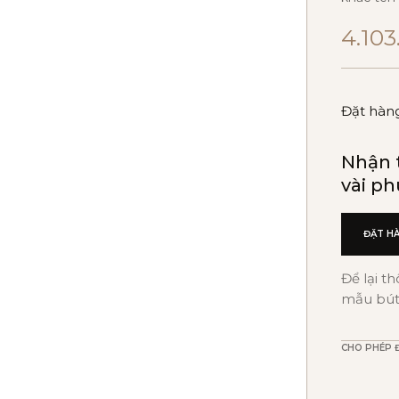
4.103
Đặt hàn
Nhận t
vài ph
ĐẶT H
Để lại t
mẫu bút,
CHO PHÉP 