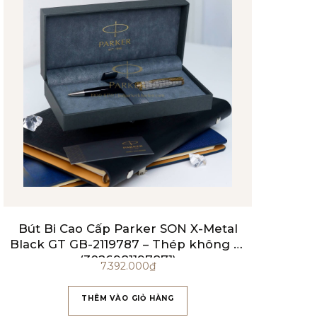
Bút Bi Cao Cấp Parker SON X-Metal
Black GT GB-2119787 – Thép không gỉ
(3026981197871)
7.392.000
₫
THÊM VÀO GIỎ HÀNG