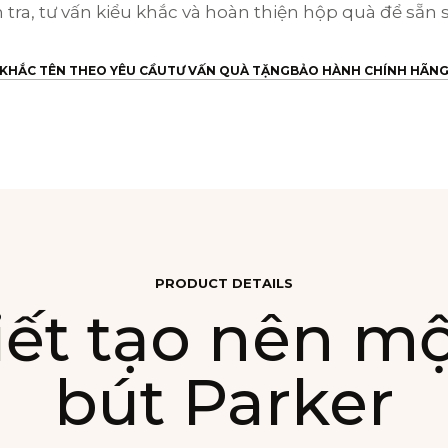
tra, tư vấn kiểu khắc và hoàn thiện hộp quà để sẵn 
KHẮC TÊN THEO YÊU CẦU
TƯ VẤN QUÀ TẶNG
BẢO HÀNH CHÍNH HÃN
PRODUCT DETAILS
iết tạo nên m
bút Parker