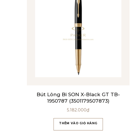
Bút Lông Bi SON X-Black GT TB-
1950787 (3501179507873)
5.182.000
₫
THÊM VÀO GIỎ HÀNG