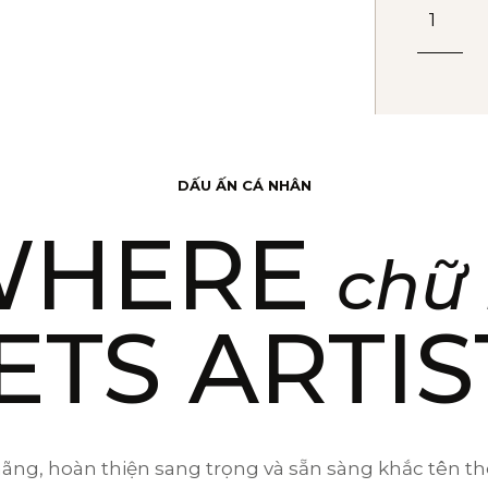
Bút
Bi
SON
SLM
Đ-
Blue
DẤU ẤN CÁ NHÂN
CT
WHERE
TB-
chữ 
195089
(35011
ETS ARTIS
số
lượng
ãng, hoàn thiện sang trọng và sẵn sàng khắc tên th