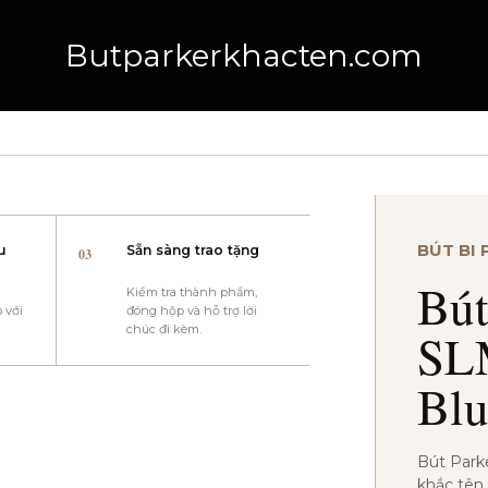
Butparkerkhacten.com
BÚT BI
u
Sẵn sàng trao tặng
03
Bú
u
Kiểm tra thành phẩm,
 với
đóng hộp và hỗ trợ lời
chúc đi kèm.
SL
Bl
Bút Park
khắc tên