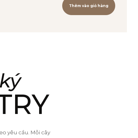
Thêm vào giỏ hàng
ký
0
79508900)
TRY
eo yêu cầu. Mỗi cây