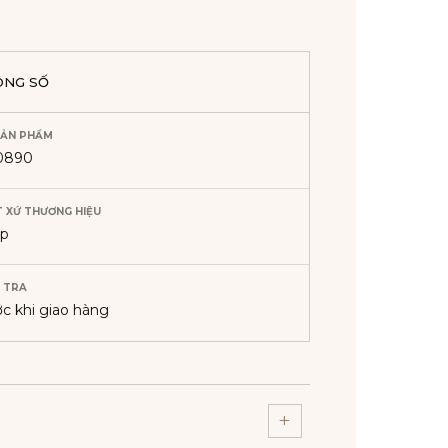
ÔNG SỐ
SẢN PHẨM
50890
 XỨ THƯƠNG HIỆU
áp
 TRA
ớc khi giao hàng