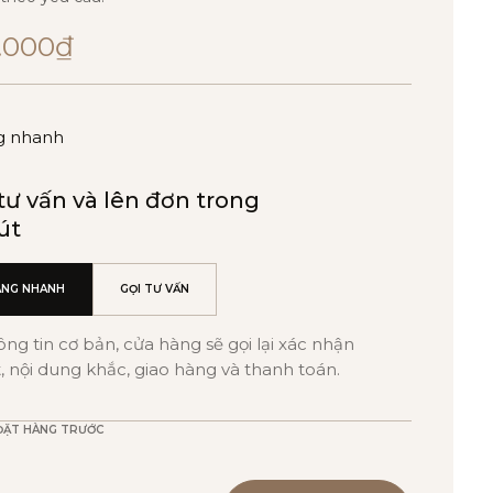
.000
₫
g nhanh
ư vấn và lên đơn trong
út
ÀNG NHANH
GỌI TƯ VẤN
hông tin cơ bản, cửa hàng sẽ gọi lại xác nhận
 nội dung khắc, giao hàng và thanh toán.
ĐẶT HÀNG TRƯỚC