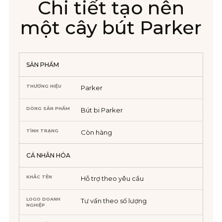
Chi tiết tạo nên
một cây bút Parker
SẢN PHẨM
THƯƠNG HIỆU
Parker
DÒNG SẢN PHẨM
Bút bi Parker
TÌNH TRẠNG
Còn hàng
CÁ NHÂN HÓA
KHẮC TÊN
Hỗ trợ theo yêu cầu
LOGO DOANH
Tư vấn theo số lượng
NGHIỆP