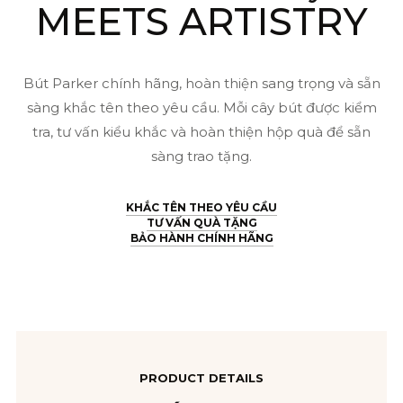
MEETS ARTISTRY
1975451
(3501179754512)
số
Bút Parker chính hãng, hoàn thiện sang trọng và sẵn
sàng khắc tên theo yêu cầu. Mỗi cây bút được kiểm
lượng
tra, tư vấn kiểu khắc và hoàn thiện hộp quà để sẵn
sàng trao tặng.
KHẮC TÊN THEO YÊU CẦU
TƯ VẤN QUÀ TẶNG
BẢO HÀNH CHÍNH HÃNG
PRODUCT DETAILS