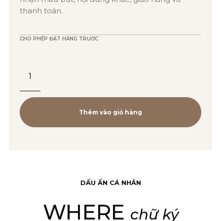
thanh toán.
CHO PHÉP ĐẶT HÀNG TRƯỚC
Bút
Bi
Cao
Cấp
Thêm vào giỏ hàng
Parker
Urban
Đ-
Muted
DẤU ẤN CÁ NHÂN
Black
WHERE
CT
chữ ký
TB4-