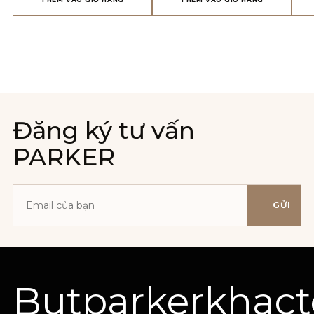
Đăng ký tư vấn
PARKER
GỬI
Địa
chỉ
email
Butparkerkhac