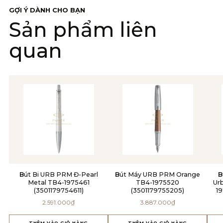
GỢI Ý DÀNH CHO BẠN
Sản phẩm liên
quan
Bút Bi URB PRM Đ-Pearl
Bút Máy URB PRM Orange
Bút Máy Cao Cấp Parker
Metal TB4-1975461
TB4-1975520
Ur
(3501179754611)
(3501179755205)
19
2.591.000
₫
3.887.000
₫
THÊM VÀO GIỎ HÀNG
THÊM VÀO GIỎ HÀNG